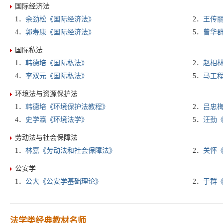
国际经济法
1．
余劲松《国际经济法》
2．
王传
4．
郭寿康《国际经济法》
5．
曾华
国际私法
1．
韩德培《国际私法》
2．
赵相
4．
李双元《国际私法》
5．
马工
环境法与资源保护法
1．
韩德培《环境保护法教程》
2．
吕忠
4．
史学瀛《环境法学》
5．
汪劲
劳动法与社会保障法
1．
林嘉《劳动法和社会保障法》
2．
关怀
公安学
1．
公大《公安学基础理论》
2．
于群
法学类经典教材名师