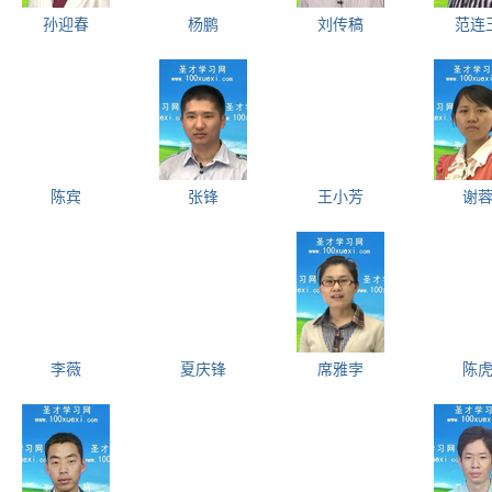
孙迎春
杨鹏
刘传稿
范连
陈宾
张锋
王小芳
谢
李薇
夏庆锋
席雅孛
陈