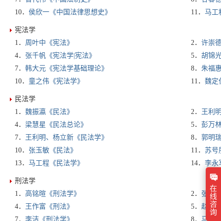
10．
侯欣一《中国法律思想史》
11．
马工
宪法学
1．
周叶中《宪法》
2．
许崇
4．
张千帆《宪法学|宪法》
5．
胡锦
7．
韩大元《宪法学基础理论》
8．
朱福
10．
童之伟《宪法学》
11．
魏定
民法学
1．
魏振瀛《民法》
2．
王利
4．
梁慧星《民法总论》
5．
彭万
7．
王利明、杨立新《民法学》
8．
郭明
10．
张玉敏《民法》
11．
苏号
13．
马工程《民法学》
14．
李永
刑法学
在
1．
高铭暄《刑法学》
2．
张明
线
咨
4．
王作富《刑法》
5．
赵秉
询
7．
李洁《刑法学》
8．
马工