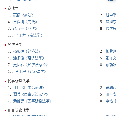
商法学
1．
范健《商法》
2．
赵中
4．
王保树《商法》
5．
赵旭
7．
赵万一《商法》
8．
徐学
10．
马工程《商法学》
经济法学
1．
杨紫烜《经济法》
2．
杨紫
4．
漆多俊《经济法学》
5．
张守
7．
史际春《经济法总论》
8．
顾功
10．
马工程《经济法学》
民事诉讼法学
1．
江伟《民事诉讼法》
2．
宋朝
4．
谭兵《民事诉讼法学》
5．
田平
7．
汤维建《民事诉讼法学》
8．
李浩
刑事诉讼法学