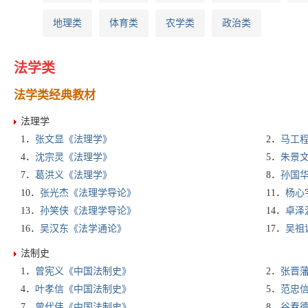
地理类
体育类
农学类
政治类
法学类
法学类经典教材
法理学
1．
张文显《法理学》
2．
马工
4．
沈宗灵《法理学》
5．
朱景
7．
葛洪义《法理学》
8．
孙国
10．
张光杰《法理学导论》
11．
杨心
13．
孙笑侠《法理学导论》
14．
卓泽
16．
吴汉东《法学通论》
17．
吴祖
法制史
1．
曾宪义《中国法制史》
2．
张晋
4．
叶孝信《中国法制史》
5．
范忠
7．
曾代伟《中国法制史》
8．
谷春