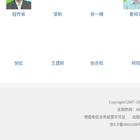
程传省
邹帆
徐一楠
娄旭
倪虹
王建昕
张亦知
柯
Copyright©2007–
全国热线：400-9
增值电信业务经营许可证
出版
京ICP备09054306