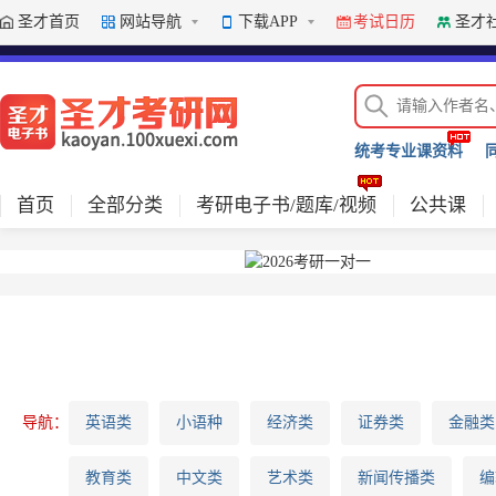
圣才首页
网站导航
下载APP
考试日历
圣才
下载APP体验更多精彩内容
下载APP
统考专业课资料
首页
全部分类
考研电子书/题库/视频
公共课
导航：
英语类
小语种
经济类
证券类
金融类
教育类
中文类
艺术类
新闻传播类
编