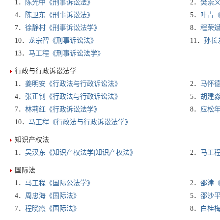
1．
陈光中《刑事诉讼法》
2．
樊崇
4．
陈卫东《刑事诉讼法》
5．
叶青
7．
徐静村《刑事诉讼法学》
8．
程荣
10．
龙宗智《刑事诉讼法》
11．
孙长
13．
马工程《刑事诉讼法学》
行政与行政诉讼法学
1．
姜明安《行政法与行政诉讼法》
2．
马怀
4．
张正钊《行政法与行政诉讼法》
5．
胡建
7．
林莉红《行政诉讼法学》
8．
应松
10．
马工程《行政法与行政诉讼法学》
知识产权法
1．
吴汉东《知识产权法学|知识产权法》
2．
马工
国际法
1．
马工程《国际公法学》
2．
邵津
4．
周忠海《国际法》
5．
邵沙
7．
程晓霞《国际法》
8．
白桂