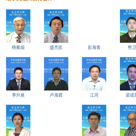
杨紫烜
盛杰民
彭海青
熊
李升泉
卢海君
江河
梁成