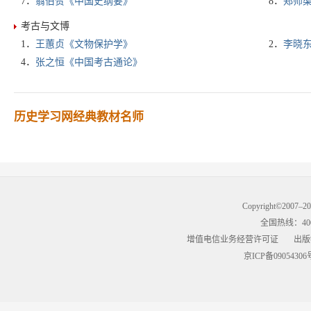
7．
翦伯赞《中国史纲要》
8．
郑师
考古与文博
1．
王蕙贞《文物保护学》
2．
李晓
4．
张之恒《中国考古通论》
历史学习网经典教材名师
Copyright©2007–
全国热线：400-9
增值电信业务经营许可证
出版
京ICP备09054306