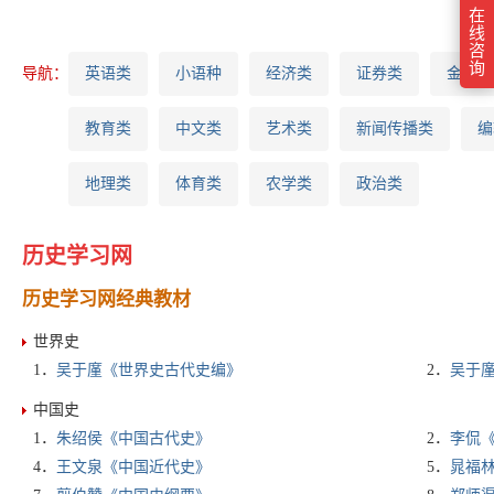
在
线
咨
询
导航：
英语类
小语种
经济类
证券类
金融类
教育类
中文类
艺术类
新闻传播类
编
地理类
体育类
农学类
政治类
历史学习网
历史学习网经典教材
世界史
1．
吴于廑《世界史古代史编》
2．
吴于
中国史
1．
朱绍侯《中国古代史》
2．
李侃
4．
王文泉《中国近代史》
5．
晁福