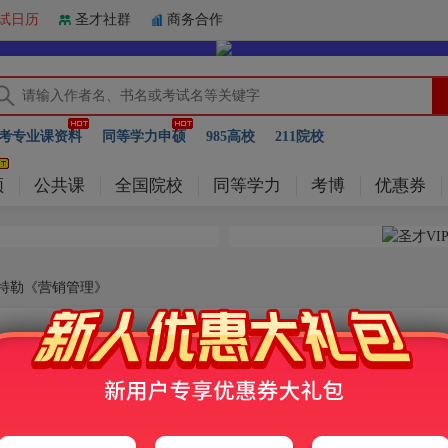
试日历
圣才社群
商务合作
考专业课资料
同等学力申硕
985高校
211院校
频
公共课
全国院校
同等学力
考博
优惠券
科特勒《营销管理》
科特勒《营销管理》
销管理》（第14版）精讲班【教材精讲＋考研真题串讲】