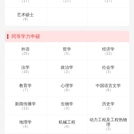
（17）
（17）
（17）
艺术硕士
（9）
同等学力申硕
外语
哲学
经济学
（25）
（5）
（13）
法学
政治学
社会学
（10）
（2）
（3）
教育学
心理学
中国语言文学
（7）
（9）
（6）
新闻传播学
生物学
历史学
（13）
（3）
（3）
动力工程及工程热物
地理学
机械工程
理
（4）
（4）
（3）