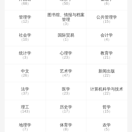
（68）
（50）
（6）
图书馆、情报与档案
管理学
公共管理学
管理
（12）
（15）
（3）
社会学
国际贸易
会计学
（10）
（1）
（4）
统计学
心理学
教育学
（3）
（23）
（21）
中文
艺术学
新闻出版
（26）
（47）
（22）
法学
医学
计算机科学与技术
（37）
（23）
（22）
理工
历史学
哲学
（143）
（17）
（15）
地理学
体育学
农学
（7）
（8）
（5）