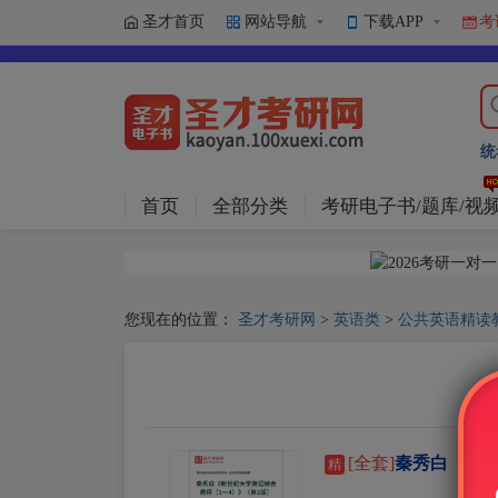
圣才首页
网站导航
下载APP
考
统
首页
全部分类
考研电子书/题库/视
您现在的位置：
圣才考研网
>
英语类
>
公共英语精读
[全套]
秦秀白《新世
精