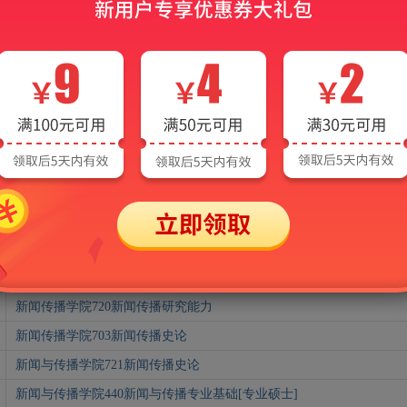
新闻与传播学院440新闻与传播专业基础[专业硕士]
新闻传播学院685新闻传播历史与理论
新闻学院440新闻与传播专业基础[专业硕士]
影视传媒学院643新闻传播学基础
新媒体与传播学院440新闻与传播专业基础[专业硕士]
；
专业学位教育中
人文学院334新闻与传播专业综合能力
新闻传播学院674新闻传播理论与历史
国际传媒学院440新闻与传播专业基础[专业硕士]
；
国际传媒学院770
新闻传播学院618新闻传播史论
新闻与传媒学院440新闻与传播专业基础[专业硕士]
新闻传播学院720新闻传播研究能力
新闻传播学院703新闻传播史论
新闻与传播学院721新闻传播史论
新闻与传播学院440新闻与传播专业基础[专业硕士]