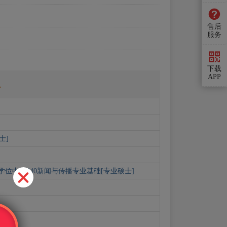
售后
服务
下载
APP
总
士]
学位中心440新闻与传播专业基础[专业硕士]