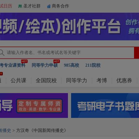
试日历
圣才社群
商务合作
考专业课资料
同等学力申硕
985高校
211院校
频
公共课
全国院校
同等学力
考博
优惠券
传播史
> 方汉奇《中国新闻传播史》