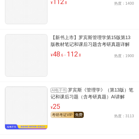
112
¥
.8
热度：1400
【新书上市】罗宾斯管理学第15版第13
版教材笔记和课后习题含考研真题详解
48
112
-
¥
.6
.8
热度：1900
罗宾斯《管理学》（第13版）笔
AI电子书
记和课后习题（含考研真题）AI讲解
25
¥
考研考证VIP
免费
热度：3113