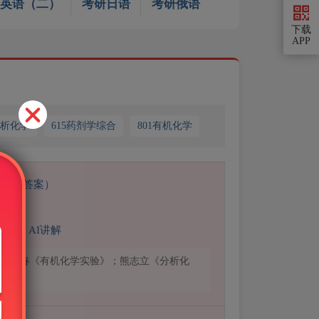
英语（二）
考研日语
考研俄语
下载
APP
分析化学
615药剂学综合
801有机化学
含部分答案）
题库】AI讲解
；胡春《有机化学实验》；熊志立《分析化