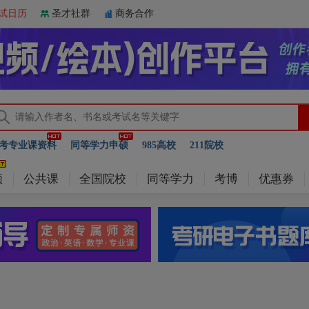
试日历
圣才社群
商务合作
考专业课资料
同等学力申硕
985高校
211院校
频
公共课
全国院校
同等学力
考博
优惠券