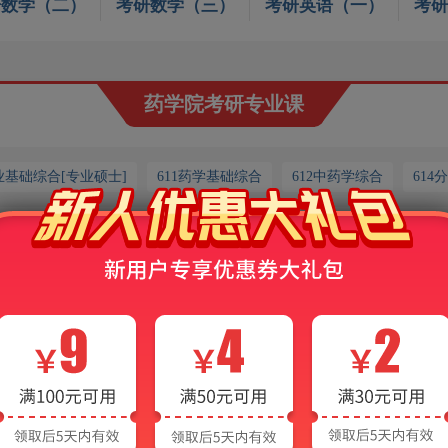
研数学（二）
考研数学（三）
考研英语（一）
考研
药学院
考研专业课
业基础综合[专业硕士]
611药学基础综合
612中药学综合
614
沈阳药科大学药学《349药学综合》[专业硕士]历年考研真题汇总（
药学硕士《349药学综合》名校考研真题汇总
库]
2027年药学硕士《349药学综合》考研题库【考研真题精选＋章节
材：
邸欣《分析化学》
；邸欣《分析化学实验指导》；
胡春《有机化学》
姚文兵《生物化学》