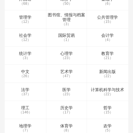
（68）
（50）
（6）
图书馆、情报与档案
管理学
公共管理学
管理
（12）
（15）
（3）
社会学
国际贸易
会计学
（12）
（1）
（4）
统计学
心理学
教育学
（3）
（23）
（21）
中文
艺术学
新闻出版
（26）
（47）
（22）
法学
医学
计算机科学与技术
（37）
（23）
（22）
理工
历史学
哲学
（146）
（17）
（15）
地理学
体育学
农学
（7）
（8）
（5）