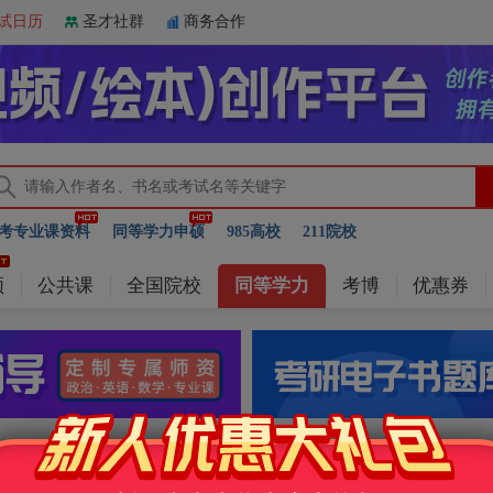
试日历
圣才社群
商务合作
考专业课资料
同等学力申硕
985高校
211院校
频
公共课
全国院校
同等学力
考博
优惠券