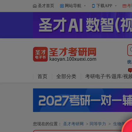
圣才首页
网站导航
下载APP
考
统
首页
全部分类
考研电子书/题库/视
您现在的位置：
圣才考研网
>
同等学力
>
生物学