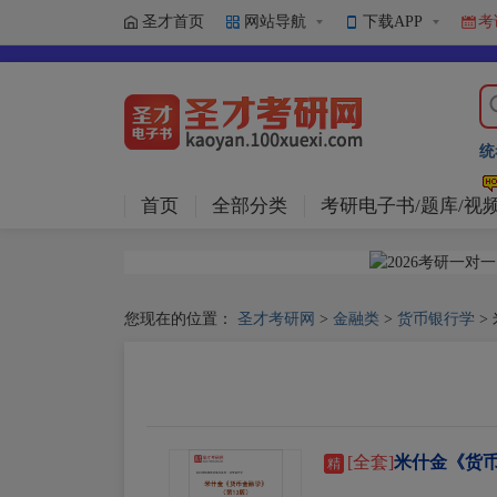
圣才首页
网站导航
下载APP
考
统
首页
全部分类
考研电子书/题库/视
您现在的位置：
圣才考研网
>
金融类
>
货币银行学
>
[全套]
米什金《货币
精