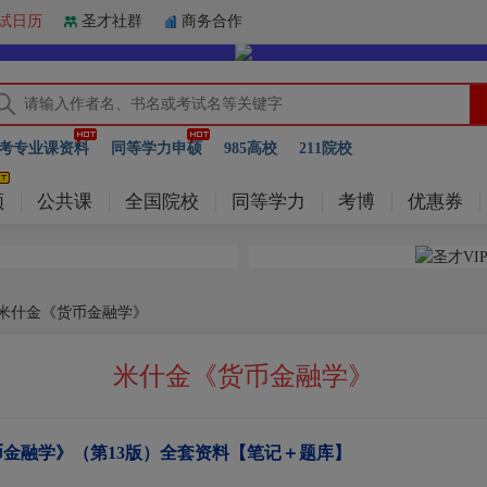
试日历
圣才社群
商务合作
考专业课资料
同等学力申硕
985高校
211院校
频
公共课
全国院校
同等学力
考博
优惠券
 米什金《货币金融学》
米什金《货币金融学》
金融学》（第13版）全套资料【笔记＋题库】