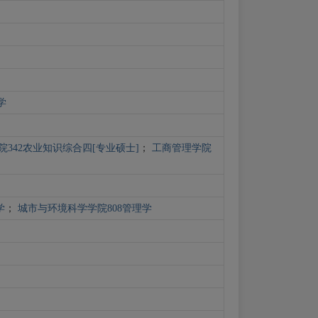
学
院342农业知识综合四[专业硕士]
；
工商管理学院
学
；
城市与环境科学学院808管理学