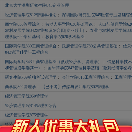
北京大学深圳研究生院845企业管理
经济管理学院812管理学概论
；
深圳国际研究生院845医管专业基础
商学院838管理综合
；
劳动人事学院636基础理论
；
人口与健康学院62
农村发展学院342农业知识综合四[专业硕士]
；
农业与农村发展学院83
理学院620学科基础
；
教育学院620学科基础
国际商学院830工商管理综合
；
政府管理学院780公共管理基础
；
信息
843管理科学与工程综合
国际商学院843工商管理基础（微观经济学、管理学）
；
信息科学技术
和管理必学选其一）
；
国际商学院842管理科学基础（微观经济学必
研究生院709单独考试管理学
；
会计学院815工商管理综合
；
工商管理
商学院802管理学
；
【已不考】传媒与设计学院802管理学
经济管理学院850管理学
经济管理学院814管理学综合
经济管理学院875管理学
经济与管理学院801管理学