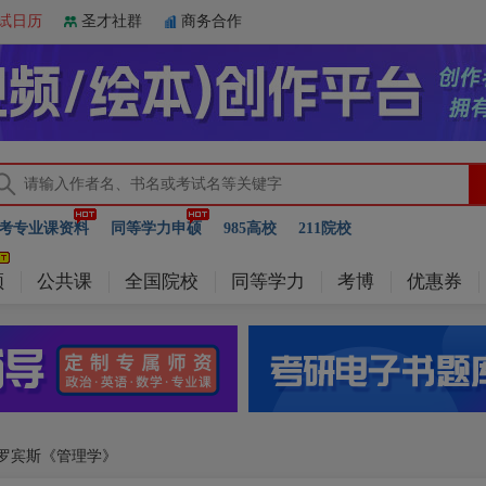
试日历
圣才社群
商务合作
考专业课资料
同等学力申硕
985高校
211院校
频
公共课
全国院校
同等学力
考博
优惠券
 罗宾斯《管理学》