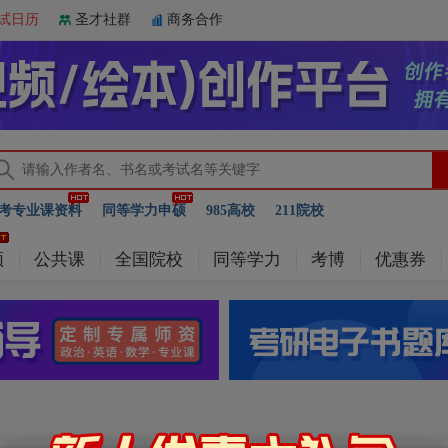
试日历
圣才社群
商务合作
考专业课资料
同等学力申硕
985高校
211院校
频
公共课
全国院校
同等学力
考博
优惠券